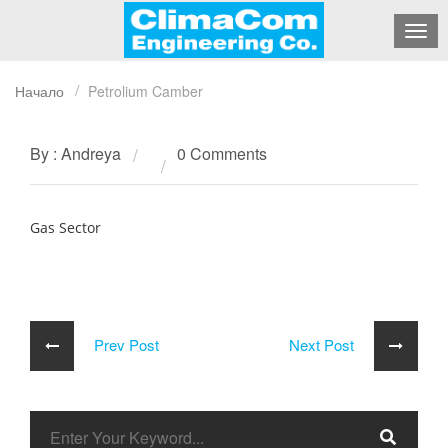
Начало
Petrolium Camber
By : Andreya
0 Comments
Gas Sector
Prev Post
Next Post