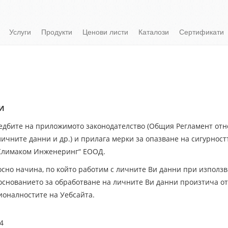
Услуги
Продукти
Ценови листи
Каталози
Сертификати
И
дбите на приложимото законодателство (Общия Регламент отн
 личните данни и др.) и прилага мерки за опазване на сигурнос
„Климаком Инженеринг“ ЕООД.
но начина, по който работим с личните Ви данни при използва
снованието за обработване на личните Ви данни произтича от 
ионалностите на Уебсайта.
4