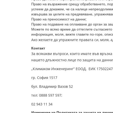
Право на възражение срещу обработването, пор
успеем да докажем, че са налице непреодолими,
извършва за целите на предявяване, упражнява
Право на преносимост на данни;
Право на подаване на оплакване до орган за за
Можете по всяко време да оттеглите съгласието
информация, моля, вижте главите по-горе, опис
Ако желаете да упражните правата си, моля, а
Контакт
За всякакви въпроси, които имате във връзка
нашето длъжностно лице по защита на даннит
„Климаком Инженеринг“ ЕООД, ЕИК 17502247
гр. София 1517
бул. Владимир Вазов 52
тел: 0888 597 597;
02 943 11 34
Изменение на Политиката за защита на лични