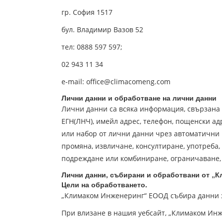
гр. София 1517
бул. Владимир Вазов 52
тел: 0888 597 597;
02 943 11 34
e-mail: office@climacomeng.com
Лични данни и обработване на лични данни
Лични данни са всяка информация, свързана 
ЕГН(ЛНЧ), имейл адрес, телефон, пощенски ад
или набор от лични данни чрез автоматични и
промяна, извличане, консултиране, употреба,
подреждане или комбиниране, ограничаване,
Лични данни, събирани и обработвани от
„К
Цели на обработването.
„Климаком Инженеринг“ ЕООД събира данни з
При влизане в нашия уебсайт, „Климаком Инж