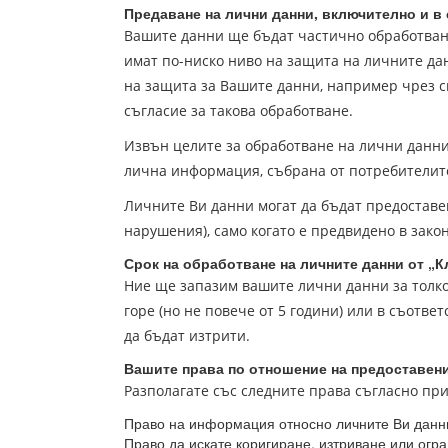
Предаване на лични данни, включително и в
Вашите данни ще бъдат частично обработван
имат по-ниско ниво на защита на личните да
на защита за Вашите данни, например чрез 
съгласие за такова обработване.
Извън целите за обработване на лични данни
лична информация, събрана от потребителит
Личните Ви данни могат да бъдат предоставе
нарушения), само когато е предвидено в закон
Срок на обработване на личните данни от
„К
Ние ще запазим вашите лични данни за толко
горе (но не повече от 5 години) или в съотв
да бъдат изтрити.
Вашите права по отношение на предоставени
Разполагате със следните права съгласно пр
Право на информация относно личните Ви данни
Право да искате коригиране, изтриване или огр