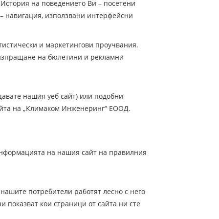
История на поведението Ви – посетени
 – навигация, използвани интерфейсни
татистически и маркетингови проучвания.
 изпращане на бюлетини и рекламни
щавате нашия уеб сайт) или подобни
сайта на „Климаком Инженеринг“ ЕООД.
 информацията на нашия сайт на правилния
нашите потребители работят лесно с него
ни показват кои страници от сайта ни сте