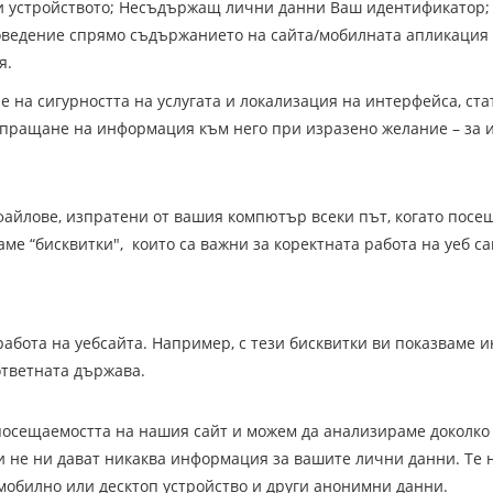
и устройството; Несъдържащ лични данни Ваш идентификатор; 
Поведение спрямо съдържанието на сайта/мобилната апликация
я.
не на сигурността на услугата и локализация на интерфейса, с
зпращане на информация към него при изразено желание – за
файлове, изпратени от вашия компютър всеки път, когато посе
аме “бисквитки", които са важни за коректната работа на уеб 
 работа на уебсайта. Например, с тези бисквитки ви показваме
ответната държава.
посещаемостта на нашия сайт и можем да анализираме доколко 
тки не ни дават никаква информация за вашите лични данни. Те 
 мобилно или десктоп устройство и други анонимни данни.