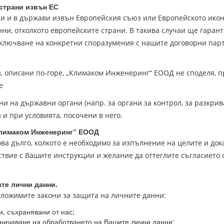
 страни извън ЕС
и и в държави извън Европейския съюз или Европейското икон
нни, отколкото европейските страни. В такива случаи ще гаран
сключване на конкретни споразумения с нашите договорни пар
, описани по-горе, „Климаком Инженеринг“ ЕООД не споделя, пр
е
ни на държавни органи (напр. за органи за контрол, за разкри
 и при условията, посочени в него.
лимаком Инженеринг“
ЕООД
ва дълго, колкото е необходимо за изпълнение на целите и док
етствие с Вашите инструкции и желание да оттеглите съгласиет
те лични данни.
иложимите закони за защита на личните данни:
, съхранявани от нас;
аничаване на обработването на Вашите лични данни;