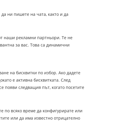
 да ни пишете на чата, както и да
от наши рекламни партньори. Те не
вантна за вас. Това са динамични
ване на бисквитки по избор. Ако дадете
окато е активна бисквитката. След
се появи следващия път, когато посетите
те по всяко време да конфигурирате или
тите или да има известно отрицателно