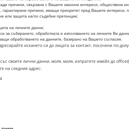
ади причини, свързани с Вашите законни интереси, обществени ин
 гарантирани причини, имащи приоритет пред Вашите интереси, пр
не или защита на/по съдебни претенции;
щита на личните данни;
 си за събирането, обработката и използването на личните Ви данн
ващи обработването на данните, базирано на Вашето съгласие.
дресирайте искането си до лицата за контакт, посочени по-долу
 със своите лични данни, моля, моля, изпратете имейл до offic
е на следния адрес:
4
 данни