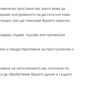
омическо пространство, които може да
тираме осигуряването на достатъчно ниво
тньори, или ще поискаме Вашето изрично
одава, отдава, търгува или прехвърля
ване и предоствратяване на престъпления и
азване на изпълнението им, посочени по-
о си да обработваме Вашите данни и същите