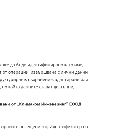
може да бъде идентифицирано като име,
ст от операции, извършвана с лични данни
труктуриране, съхранение, адаптиране или
 по който данните стават достъпни,
твани от
„Климаком Инженеринг“
ЕООД.
то правите посещението; Идентификатор на