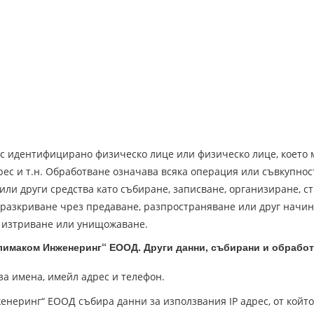
с идентифицирано физическо лице или физическо лице, което 
рес и т.н. Обработване означава всяка операция или съвкупно
ли други средства като събиране, записване, организиране, с
 разкриване чрез предаване, разпространяване или друг начин,
 изтриване или унищожаване.
лимаком Инженеринг“
ЕООД. Други данни, събирани и обрабо
а имена, имейл адрес и телефон.
енеринг“ ЕООД събира данни за използвания IP адрес, от кой