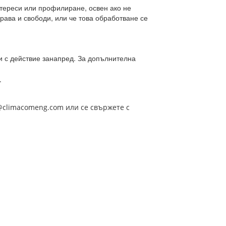
тереси или профилиране, освен ако не
ава и свободи, или че това обработване се
и с действие занапред. За допълнителна
.
e@climacomeng.com или се свържете с