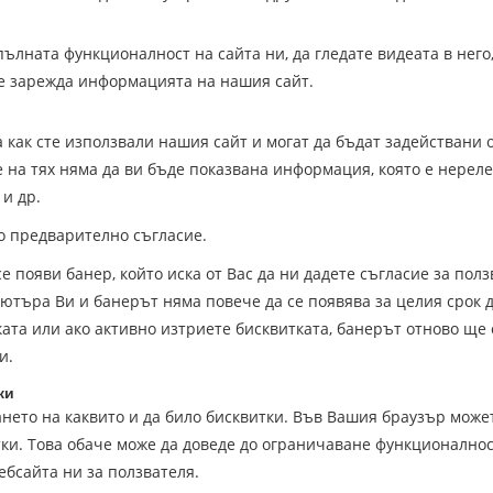
ълната функционалност на сайта ни, да гледате видеата в него,
се зарежда информацията на нашия сайт.
 как сте използвали нашия сайт и могат да бъдат задействани 
на тях няма да ви бъде показвана информация, която е нереле
 и др.
о предварително съгласие.
появи банер, който иска от Вас да ни дадете съгласие за полз
ютъра Ви и банерът няма повече да се появява за целия срок д
ата или ако активно изтриете бисквитката, банерът отново ще 
и.
ки
нето на каквито и да било бисквитки. Във Вашия браузър може
ки. Това обаче може да доведе до ограничаване функционалнос
ебсайта ни за ползвателя.