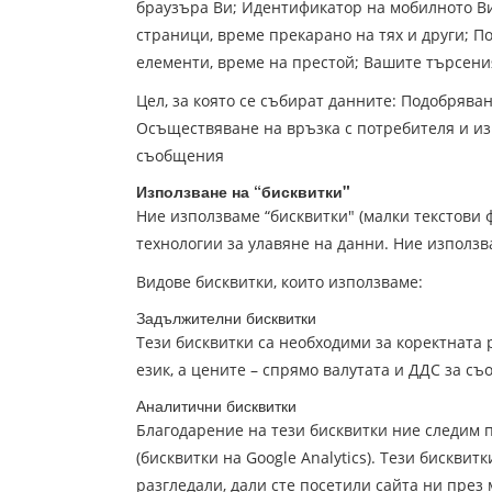
браузъра Ви; Идентификатор на мобилното В
страници, време прекарано на тях и други; 
елементи, време на престой; Вашите търсени
Цел, за която се събират данните: Подобрява
Осъществяване на връзка с потребителя и и
съобщения
Използване на “бисквитки"
Ние използваме “бисквитки" (малки текстови 
технологии за улавяне на данни. Ние използв
Видове бисквитки, които използваме:
Задължителни бисквитки
Тези бисквитки са необходими за коректната
език, а цените – спрямо валутата и ДДС за съ
Аналитични бисквитки
Благодарение на тези бисквитки ние следим 
(бисквитки на Google Analytics). Тези бискви
разгледали, дали сте посетили сайта ни през