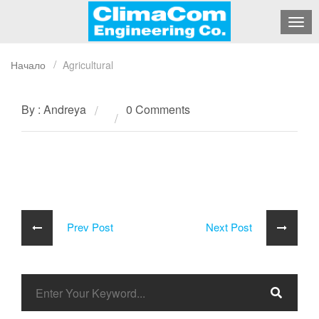
Начало
Agricultural
By : Andreya
0 Comments
Prev Post
Next Post