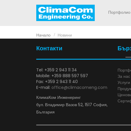
Портфолио
Начало
Новини
Контакти
Бър
Tel: +359 2 943 11 34
Портф
Mobile: +359 888 597 597
За нас
Fax: +359 2 943 11 40
Услуги
E-mail:
office@climacomeng.com
Продук
Ценови
КлимаКом Инженеринг
Серти
бул. Владимир Вазов 52, 1517 София,
България