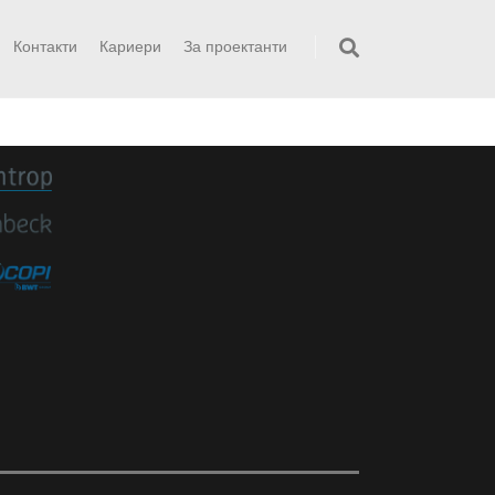
Контакти
Кариери
За проектанти