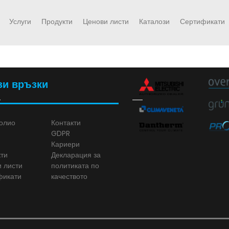
Услуги
Продукти
Ценови листи
Каталози
Сертификати
зи връзки
олио
Контакти
GDPR
Кариери
ти
Декларация за
 листи
политиката по
фикати
качеството