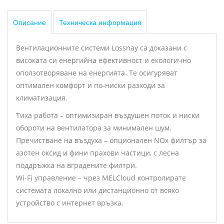
Описание
Техническа информация
Вентилационните системи Lossnay са доказани с
високата си енергийна ефективност и екологично
оползотворяване на енергията. Те осигуряват
оптимален комфорт и по-ниски разходи за
климатизация.
Тиха работа – оптимизиран въздушен поток и ниски
обороти на вентилатора за минимален шум.
Пречистване на въздуха – опционален NOx филтър за
азотен оксид и фини прахови частици, с лесна
поддръжка на вградените филтри.
Wi-Fi управление – чрез MELCloud контролирате
системата локално или дистанционно от всяко
устройство с интернет връзка.