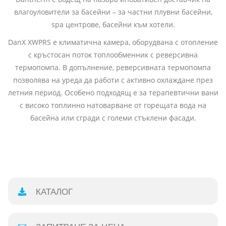
влагоуловители за басейни – за частни плувни басейни,
spa центрове, басейни към хотели.
DanX XWPRS е климатична камера, оборудвана с отопление
с кръстосан поток топлообменник с реверсивна
термопомпа. В допълнение, реверсивната термопомпа
позволява на уреда да работи с активно охлаждане през
летния период. Особено подходящ е за терапевтични вани
с високо топлинно натоварване от горещата вода на
басейна или сгради с големи стъклени фасади.
КАТАЛОГ