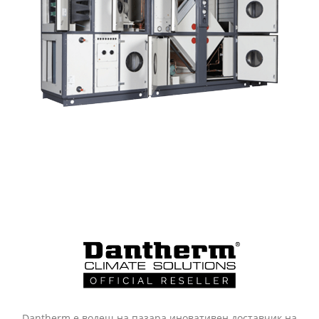
Dantherm е водещ на пазара иновативен доставчик на