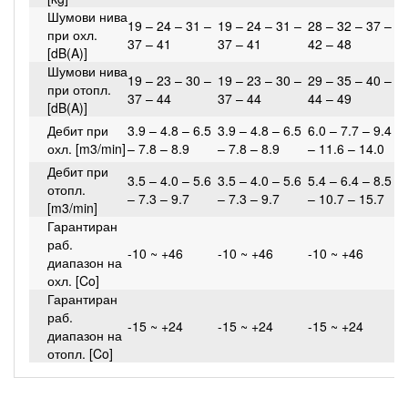
Шумови нива
19 – 24 – 31 –
19 – 24 – 31 –
28 – 32 – 37 –
2
при охл.
37 – 41
37 – 41
42 – 48
4
[dB(A)]
Шумови нива
19 – 23 – 30 –
19 – 23 – 30 –
29 – 35 – 40 –
2
при отопл.
37 – 44
37 – 44
44 – 49
4
[dB(A)]
Дебит при
3.9 – 4.8 – 6.5
3.9 – 4.8 – 6.5
6.0 – 7.7 – 9.4
6
охл. [m3/min]
– 7.8 – 8.9
– 7.8 – 8.9
– 11.6 – 14.0
1
Дебит при
6
3.5 – 4.0 – 5.6
3.5 – 4.0 – 5.6
5.4 – 6.4 – 8.5
отопл.
1
– 7.3 – 9.7
– 7.3 – 9.7
– 10.7 – 15.7
[m3/min]
1
Гарантиран
раб.
-10 ~ +46
-10 ~ +46
-10 ~ +46
-
диапазон на
охл. [Co]
Гарантиран
раб.
-15 ~ +24
-15 ~ +24
-15 ~ +24
-
диапазон на
отопл. [Co]