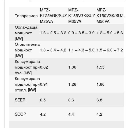
MFZ-
MFZ-
MFZ-
M
Типоразмер
KT25VGK/SUZ-
KT35VGK/SUZ-
KT50VGK/SUZ-
K
M25VA
M35VA
M50VA
M
Охлаждаща
мощност
1.6 – 2.5 – 3.2
0.9 – 3.5 – 3.9
1.2 – 5.0 – 5.6
1
[kW]
Отоплителна
мощност
1.3 – 3.4 – 4.2
1.1 – 4.3 – 5.0
1.5 – 6.0 – 7.2
1
[kW]
Консумирана
мощност при
0.62
1.06
1.55
1
охл. [kW]
Консумирана
мощност при
0.91
1.26
1.86
2
отопл. [kW]
SEER
6.5
6.6
6.8
6
SCOP
4.2
4.4
4.2
4