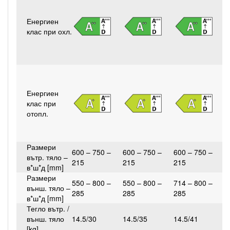
Енергиен
клас при охл.
Енергиен
клас при
отопл.
Размери
600 – 750 –
600 – 750 –
600 – 750 –
6
вътр. тяло –
215
215
215
2
в*ш*д [mm]
Размери
550 – 800 –
550 – 800 –
714 – 800 –
8
външ. тяло –
285
285
285
3
в*ш*д [mm]
Тегло вътр. /
външ. тяло
14.5/30
14.5/35
14.5/41
1
[kg]