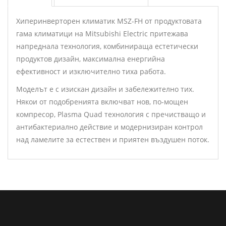
Хиперинверторен климатик MSZ-FH от продуктовата
гама климатици на Mitsubishi Electric притежава
напреднала технология, комбинираща естетически
продуктов дизайн, максимална енергийна
ефективност и изключително тиха работа.
Моделът е с изискан дизайн и забележително тих.
Някои от подобренията включват нов, по-мощен
компресор, Plasma Quad технология с пречистващо и
антибактериално действие и модернизиран контрол
над ламелите за естествен и приятен въздушен поток.