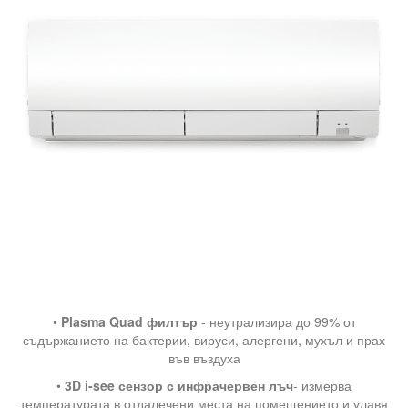
•
Plasma Quad филтър
- неутрализира до 99% от
съдържанието на бактерии, вируси, алергени, мухъл и прах
във въздуха
•
3D i-see сензор с инфрачервен лъч
- измерва
температурата в отдалечени места на помещението и улавя