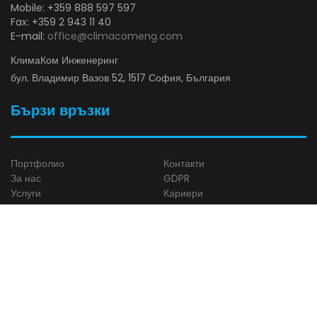
Mobile: +359 888 597 597
Fax: +359 2 943 11 40
E-mail:
office@climacomeng.com
КлимаКом Инженеринг
бул. Владимир Вазов 52, 1517 София, България
Бързи връзки
Портфолио
Контакти
За нас
GDPR
Услуги
Кариери
Продукти
Декларация за политиката по
Ценови листи
качеството
Сертификати