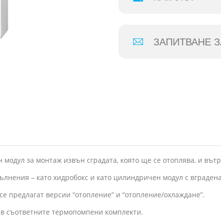
ЗАПИТВАНЕ З
модул за монтаж извън сградата, която ще се отоплява, и вътр
лнения – като хидробокс и като цилиндричен модул с вградена
 се предлагат версии “отопление” и “отопление/охлаждане”.
 в съответните термопомпени комплекти.