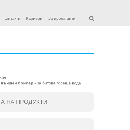
Контакти
Кариери
За проектанти
л
ние
а външен бойлер
- за битова гореща вода
ТА НА ПРОДУКТИ