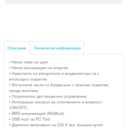
Описание
Техническа информация
• Ниско ниво на шум
• Ниска консумация на енергия
• Намотките на изпарителя и кондензатора са с
епоксидно покритие
• Металните части са боядисани с прахово покритие
преди монтажа
• Опционално дистанционно управление
• Интегриран контрол на отоплението и влажност
(ON/OFF)
• BMS комуникация (Modbus)
• USB порт за PC Tool
• Директно включване на 230 V вкл. външна кутия