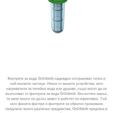
Филтрите за вода Grünbeck надеждно отстраняват точно и
най-малките частици. Някои от вашите устройства, като
нагреватели за питейна вода или душове, също могат да се
възползват от филтрите за вода Grünbeck. Без котлен камък,
те имат много по-дълъг живот и работят по-ефективно. Тъй
като фините филтри и филтрите за обратно промиване
предлагат много различни предимства, Grünbeck предлага и