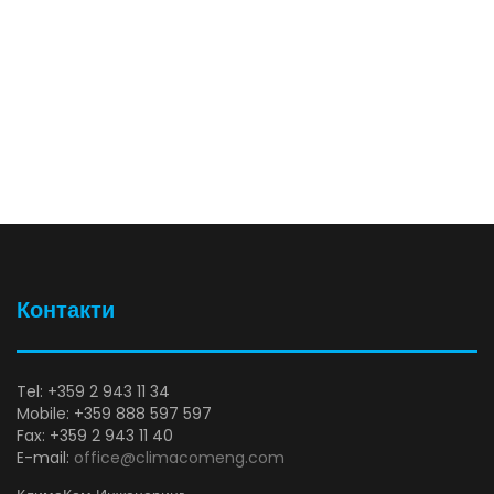
Моля, потвърдете, че приемате нашата
политика за поверителност
Влез в своя профил
Контакти
Tel: +359 2 943 11 34
Mobile: +359 888 597 597
Fax: +359 2 943 11 40
E-mail:
office@climacomeng.com