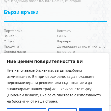
бул. Владимир Вазов 52, 1517 София, България
Бързи връзки
Портфолио
Контакти
За нас
GDPR
Услуги
Кариери
Продукти
Декларация за политиката по
Ценови листи
качеството
Сертификати
Ние ценим поверителността Ви
Ние използваме бисквитки, за да подобрим
изживяването Ви при сърфиране, за да показваме
персонализирани реклами или съдържание и да
анализираме нашия трафик. С кликването върху
„Приемам всички“, Вие се съгласявате с използването
на бисквитки от наша страна.